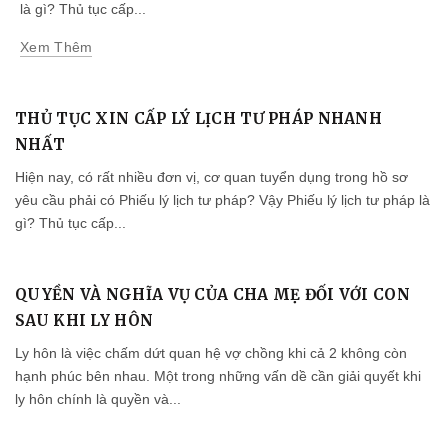
là gì? Thủ tục cấp...
Xem Thêm
THỦ TỤC XIN CẤP LÝ LỊCH TƯ PHÁP NHANH
NHẤT
Hiện nay, có rất nhiều đơn vị, cơ quan tuyển dụng trong hồ sơ
yêu cầu phải có Phiếu lý lịch tư pháp? Vậy Phiếu lý lịch tư pháp là
gì? Thủ tục cấp...
QUYỀN VÀ NGHĨA VỤ CỦA CHA MẸ ĐỐI VỚI CON
SAU KHI LY HÔN
Ly hôn là việc chấm dứt quan hệ vợ chồng khi cả 2 không còn
hạnh phúc bên nhau. Một trong những vấn dề cần giải quyết khi
ly hôn chính là quyền và...