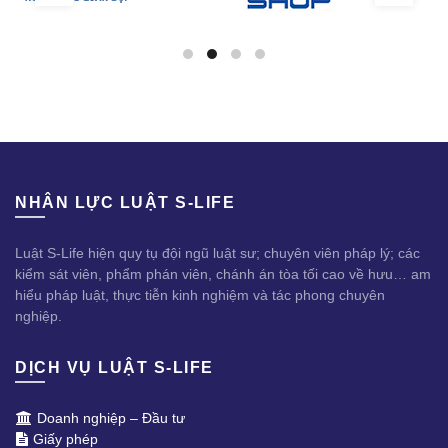
NHÂN LỰC LUẬT S-LIFE
Luật S-Life hiện quy tụ đội ngũ luật sư; chuyên viên pháp lý; các
kiểm sát viên, phẩm phán viên, chánh án tòa tối cao về hưu… am
hiểu pháp luật, thực tiễn kinh nghiệm và tác phong chuyên
nghiệp.
DỊCH VỤ LUẬT S-LIFE
Doanh nghiệp – Đầu tư
Giấy phép