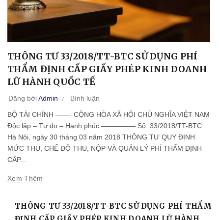
THÔNG TƯ 33/2018/TT-BTC SỬ DỤNG PHÍ
THẨM ĐỊNH CẤP GIẤY PHÉP KINH DOANH
LỮ HÀNH QUỐC TẾ
Đăng bởi
Admin
Bình luận
BỘ TÀI CHÍNH ——- CỘNG HÒA XÃ HỘI CHỦ NGHĨA VIỆT NAM
Độc lập – Tự do – Hạnh phúc ————— Số: 33/2018/TT-BTC
Hà Nội, ngày 30 tháng 03 năm 2018 THÔNG TƯ QUY ĐỊNH
MỨC THU, CHẾ ĐỘ THU, NỘP VÀ QUẢN LÝ PHÍ THẨM ĐỊNH
CẤP...
Xem Thêm
THÔNG TƯ 33/2018/TT-BTC SỬ DỤNG PHÍ THẨM
ĐỊNH CẤP GIẤY PHÉP KINH DOANH LỮ HÀNH