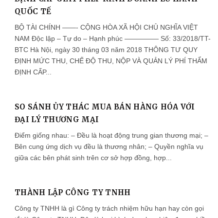
QUỐC TẾ
BỘ TÀI CHÍNH ——- CỘNG HÒA XÃ HỘI CHỦ NGHĨA VIỆT
NAM Độc lập – Tự do – Hạnh phúc ————— Số: 33/2018/TT-
BTC Hà Nội, ngày 30 tháng 03 năm 2018 THÔNG TƯ QUY
ĐỊNH MỨC THU, CHẾ ĐỘ THU, NỘP VÀ QUẢN LÝ PHÍ THẨM
ĐỊNH CẤP...
SO SÁNH ỦY THÁC MUA BÁN HÀNG HÓA VỚI
ĐẠI LÝ THƯƠNG MẠI
Điểm giống nhau: – Đều là hoạt động trung gian thương mại; –
Bên cung ứng dịch vụ đều là thương nhân; – Quyền nghĩa vụ
giữa các bên phát sinh trên cơ sở hợp đồng, hợp...
THÀNH LẬP CÔNG TY TNHH
Công ty TNHH là gì Công ty trách nhiệm hữu hạn hay còn gọi