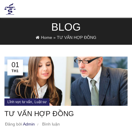
BLOG
Home
»
TƯ VẤN HỢP ĐỒNG
01
TH1
,
Lĩnh vực tư vấn
Luật sư
TƯ VẤN HỢP ĐỒNG
Đăng bởi
Admin
Bình luận